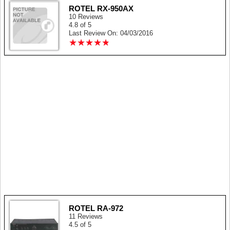
ROTEL RX-950AX
10 Reviews
4.8 of 5
Last Review On: 04/03/2016
★
★
★
★
★
★
★
★
★
★
ROTEL RA-972
11 Reviews
4.5 of 5