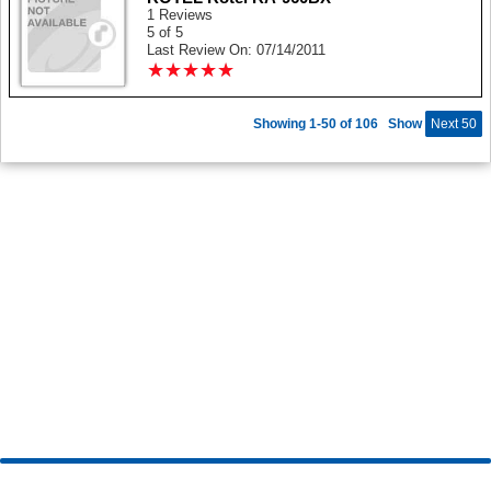
1 Reviews
5 of 5
Last Review On: 07/14/2011
★
★
★
★
★
★
★
★
★
★
Showing 1-50 of 106
Show
Next 50