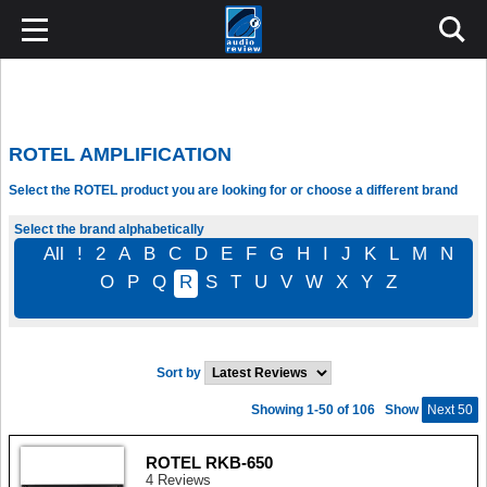
ROTEL AMPLIFICATION
Select the ROTEL product you are looking for or choose a different brand
Select the brand alphabetically
All
!
2
A
B
C
D
E
F
G
H
I
J
K
L
M
N
O
P
Q
R
S
T
U
V
W
X
Y
Z
Sort by
Showing 1-50 of 106
Show
Next 50
ROTEL RKB-650
4 Reviews