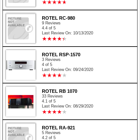
★
★
★
★
★
★
★
★
★
★
ROTEL RC-980
9 Reviews
4.4 of 5
Last Review On: 10/13/2020
★
★
★
★
★
★
★
★
★
★
ROTEL RSP-1570
3 Reviews
4 of 5
Last Review On: 09/24/2020
★
★
★
★
★
★
★
★
★
★
ROTEL RB 1070
33 Reviews
4.1 of 5
Last Review On: 08/29/2020
★
★
★
★
★
★
★
★
★
★
ROTEL RA-921
5 Reviews
4.2 of 5