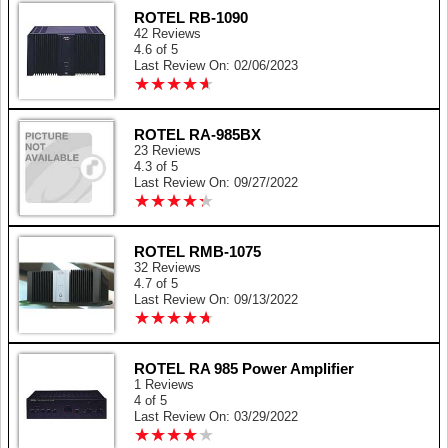
ROTEL RB-1090
42 Reviews
4.6 of 5
Last Review On: 02/06/2023
★
★
★
★
★
★
★
★
★
★
ROTEL RA-985BX
23 Reviews
4.3 of 5
Last Review On: 09/27/2022
★
★
★
★
★
★
★
★
★
★
ROTEL RMB-1075
32 Reviews
4.7 of 5
Last Review On: 09/13/2022
★
★
★
★
★
★
★
★
★
★
ROTEL RA 985 Power Amplifier
1 Reviews
4 of 5
Last Review On: 03/29/2022
★
★
★
★
★
★
★
★
★
★