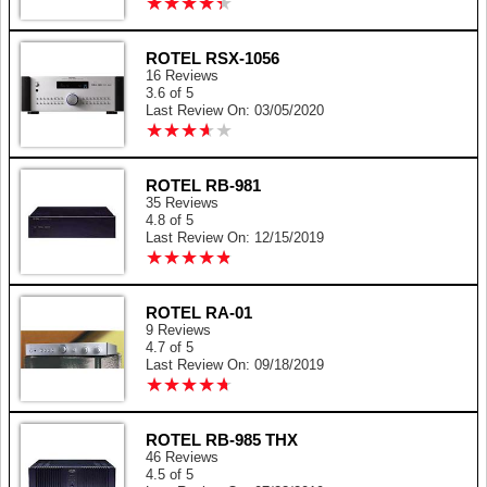
★
★
★
★
★
★
★
★
★
★
ROTEL RSX-1056
16 Reviews
3.6 of 5
Last Review On: 03/05/2020
★
★
★
★
★
★
★
★
★
★
ROTEL RB-981
35 Reviews
4.8 of 5
Last Review On: 12/15/2019
★
★
★
★
★
★
★
★
★
★
ROTEL RA-01
9 Reviews
4.7 of 5
Last Review On: 09/18/2019
★
★
★
★
★
★
★
★
★
★
ROTEL RB-985 THX
46 Reviews
4.5 of 5