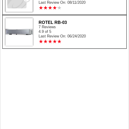
Last Review On: 08/11/2020
★
★
★
★
★
★
★
★
★
★
ROTEL RB-03
7 Reviews
4.9 of 5
Last Review On: 06/24/2020
★
★
★
★
★
★
★
★
★
★