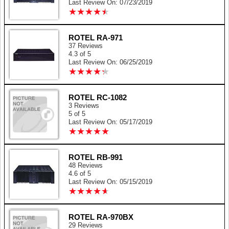
Last Review On: 07/23/2019
★
★
★
★
★
★
★
★
★
★
ROTEL RA-971
37 Reviews
4.3 of 5
Last Review On: 06/25/2019
★
★
★
★
★
★
★
★
★
★
ROTEL RC-1082
3 Reviews
5 of 5
Last Review On: 05/17/2019
★
★
★
★
★
★
★
★
★
★
ROTEL RB-991
48 Reviews
4.6 of 5
Last Review On: 05/15/2019
★
★
★
★
★
★
★
★
★
★
ROTEL RA-970BX
29 Reviews