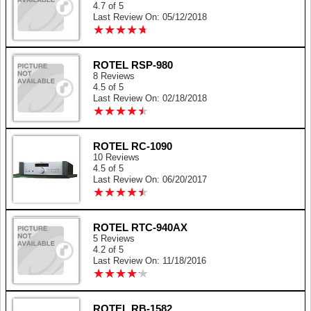
4.7 of 5
Last Review On: 05/12/2018
★
★
★
★
★
★
★
★
★
★
ROTEL RSP-980
8 Reviews
4.5 of 5
Last Review On: 02/18/2018
★
★
★
★
★
★
★
★
★
★
ROTEL RC-1090
10 Reviews
4.5 of 5
Last Review On: 06/20/2017
★
★
★
★
★
★
★
★
★
★
ROTEL RTC-940AX
5 Reviews
4.2 of 5
Last Review On: 11/18/2016
★
★
★
★
★
★
★
★
★
★
ROTEL RB-1582