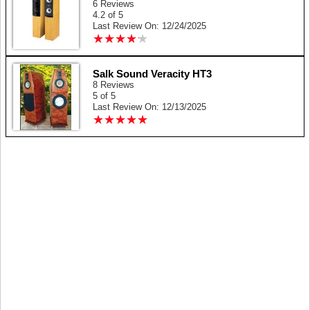
6 Reviews
4.2 of 5
Last Review On: 12/24/2025
★
★
★
★
★
★
★
★
★
★
Salk Sound Veracity HT3
8 Reviews
5 of 5
Last Review On: 12/13/2025
★
★
★
★
★
★
★
★
★
★