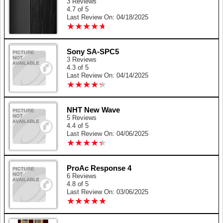
3 Reviews
4.7 of 5
Last Review On: 04/18/2025
★
★
★
★
★
★
★
★
★
★
Sony SA-SPC5
3 Reviews
4.3 of 5
Last Review On: 04/14/2025
★
★
★
★
★
★
★
★
★
★
NHT New Wave
5 Reviews
4.4 of 5
Last Review On: 04/06/2025
★
★
★
★
★
★
★
★
★
★
ProAc Response 4
6 Reviews
4.8 of 5
Last Review On: 03/06/2025
★
★
★
★
★
★
★
★
★
★