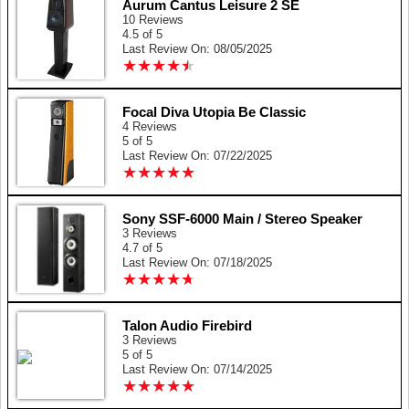
Aurum Cantus Leisure 2 SE
10 Reviews
4.5 of 5
Last Review On: 08/05/2025
★
★
★
★
★
★
★
★
★
★
Focal Diva Utopia Be Classic
4 Reviews
5 of 5
Last Review On: 07/22/2025
★
★
★
★
★
★
★
★
★
★
Sony SSF-6000 Main / Stereo Speaker
3 Reviews
4.7 of 5
Last Review On: 07/18/2025
★
★
★
★
★
★
★
★
★
★
Talon Audio Firebird
3 Reviews
5 of 5
Last Review On: 07/14/2025
★
★
★
★
★
★
★
★
★
★