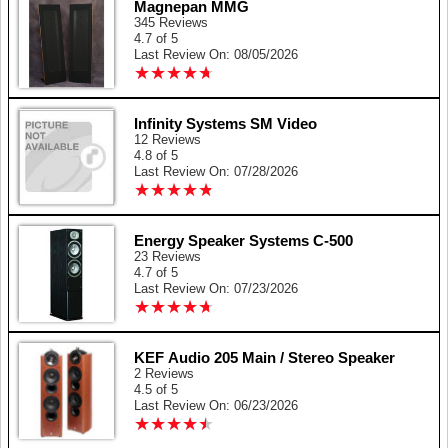
Magnepan MMG
345 Reviews
4.7 of 5
Last Review On: 08/05/2026
★
★
★
★
★
★
★
★
★
★
Infinity Systems SM Video
12 Reviews
4.8 of 5
Last Review On: 07/28/2026
★
★
★
★
★
★
★
★
★
★
Energy Speaker Systems C-500
23 Reviews
4.7 of 5
Last Review On: 07/23/2026
★
★
★
★
★
★
★
★
★
★
KEF Audio 205 Main / Stereo Speaker
2 Reviews
4.5 of 5
Last Review On: 06/23/2026
★
★
★
★
★
★
★
★
★
★