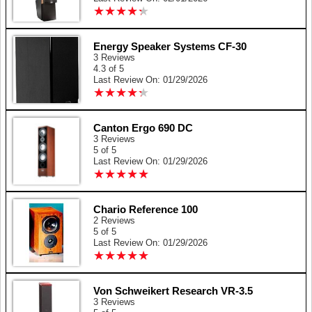
★
★
★
★
★
★
★
★
★
★
Energy Speaker Systems CF-30
3 Reviews
4.3 of 5
Last Review On: 01/29/2026
★
★
★
★
★
★
★
★
★
★
Canton Ergo 690 DC
3 Reviews
5 of 5
Last Review On: 01/29/2026
★
★
★
★
★
★
★
★
★
★
Chario Reference 100
2 Reviews
5 of 5
Last Review On: 01/29/2026
★
★
★
★
★
★
★
★
★
★
Von Schweikert Research VR-3.5
3 Reviews