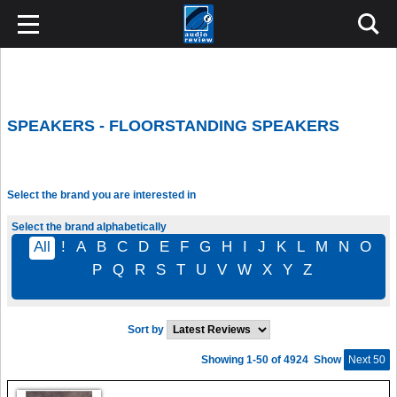
SPEAKERS - FLOORSTANDING SPEAKERS
Select the brand you are interested in
Select the brand alphabetically
All
!
A
B
C
D
E
F
G
H
I
J
K
L
M
N
O
P
Q
R
S
T
U
V
W
X
Y
Z
Sort by
Showing 1-50 of 4924
Show
Next 50