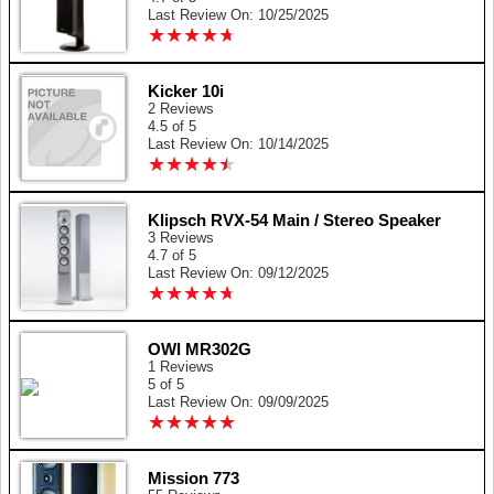
Last Review On: 10/25/2025
★
★
★
★
★
★
★
★
★
★
Kicker 10i
2 Reviews
4.5 of 5
Last Review On: 10/14/2025
★
★
★
★
★
★
★
★
★
★
Klipsch RVX-54 Main / Stereo Speaker
3 Reviews
4.7 of 5
Last Review On: 09/12/2025
★
★
★
★
★
★
★
★
★
★
OWI MR302G
1 Reviews
5 of 5
Last Review On: 09/09/2025
★
★
★
★
★
★
★
★
★
★
Mission 773