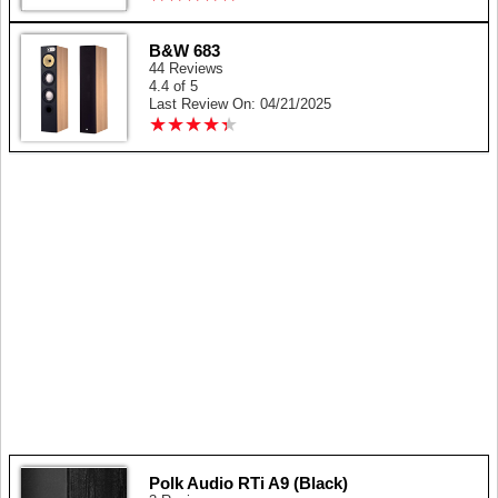
B&W 683
44 Reviews
4.4 of 5
Last Review On: 04/21/2025
★
★
★
★
★
★
★
★
★
★
Polk Audio RTi A9 (Black)