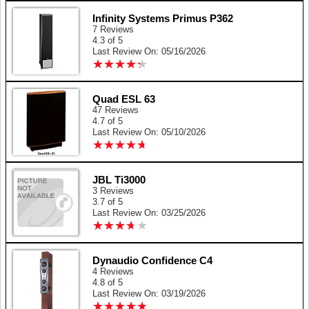
Infinity Systems Primus P362
7 Reviews
4.3 of 5
Last Review On: 05/16/2026
★
★
★
★
★
★
★
★
★
★
Quad ESL 63
47 Reviews
4.7 of 5
Last Review On: 05/10/2026
★
★
★
★
★
★
★
★
★
★
JBL Ti3000
3 Reviews
3.7 of 5
Last Review On: 03/25/2026
★
★
★
★
★
★
★
★
★
★
Dynaudio Confidence C4
4 Reviews
4.8 of 5
Last Review On: 03/19/2026
★
★
★
★
★
★
★
★
★
★