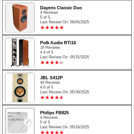
Dayens Classic Duo
4 Reviews
5 of 5
Last Review On: 06/05/2025
★
★
★
★
★
★
★
★
★
★
Polk Audio RTi10
18 Reviews
4.4 of 5
Last Review On: 05/31/2025
★
★
★
★
★
★
★
★
★
★
JBL S412P
44 Reviews
4.6 of 5
Last Review On: 05/30/2025
★
★
★
★
★
★
★
★
★
★
Philips FB825
4 Reviews
5 of 5
Last Review On: 05/16/2025
★
★
★
★
★
★
★
★
★
★