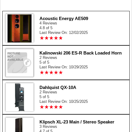
Acoustic Energy AE509
4 Reviews
4.8 of 5
Last Review On: 12/02/2025
★
★
★
★
★
★
★
★
★
★
Kalinowski 206 ES-R Back Loaded Horn
2 Reviews
5 of 5
Last Review On: 10/29/2025
★
★
★
★
★
★
★
★
★
★
Dahlquist QX-10A
2 Reviews
5 of 5
Last Review On: 10/25/2025
★
★
★
★
★
★
★
★
★
★
Klipsch XL-23 Main / Stereo Speaker
3 Reviews
4.7 of 5