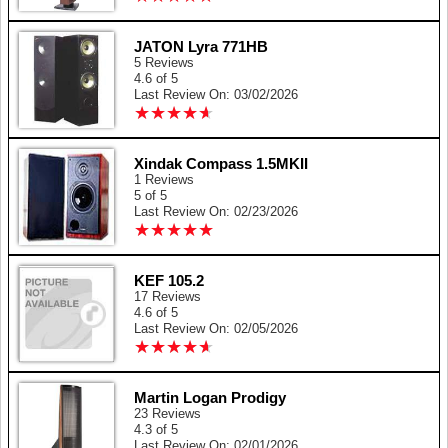
JATON Lyra 771HB
5 Reviews
4.6 of 5
Last Review On: 03/02/2026
★
★
★
★
★
★
★
★
★
★
Xindak Compass 1.5MKII
1 Reviews
5 of 5
Last Review On: 02/23/2026
★
★
★
★
★
★
★
★
★
★
KEF 105.2
17 Reviews
4.6 of 5
Last Review On: 02/05/2026
★
★
★
★
★
★
★
★
★
★
Martin Logan Prodigy
23 Reviews
4.3 of 5
Last Review On: 02/01/2026