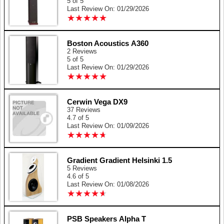
5 of 5
Last Review On: 01/29/2026
★
★
★
★
★
★
★
★
★
★
Boston Acoustics A360
2 Reviews
5 of 5
Last Review On: 01/29/2026
★
★
★
★
★
★
★
★
★
★
Cerwin Vega DX9
37 Reviews
4.7 of 5
Last Review On: 01/09/2026
★
★
★
★
★
★
★
★
★
★
Gradient Gradient Helsinki 1.5
5 Reviews
4.6 of 5
Last Review On: 01/08/2026
★
★
★
★
★
★
★
★
★
★
PSB Speakers Alpha T