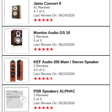
Jamo Concert 8
41 Reviews
4.7 of 5
Last Review On: 06/24/2026
★
★
★
★
★
★
★
★
★
★
Monitor Audio GS 10
2 Reviews
5 of 5
Last Review On: 06/23/2026
★
★
★
★
★
★
★
★
★
★
KEF Audio 205 Main / Stereo Speaker
2 Reviews
4.5 of 5
Last Review On: 06/23/2026
★
★
★
★
★
★
★
★
★
★
PSB Speakers ALPHAC
3 Reviews
5 of 5
Last Review On: 05/26/2026
★
★
★
★
★
★
★
★
★
★