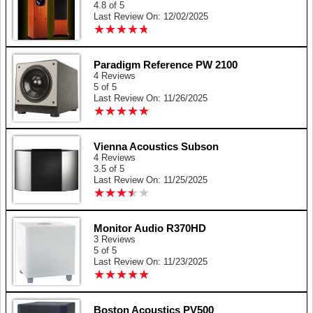
4.8 of 5
Last Review On: 12/02/2025
★
★
★
★
★
★
★
★
★
★
Paradigm Reference PW 2100
4 Reviews
5 of 5
Last Review On: 11/26/2025
★
★
★
★
★
★
★
★
★
★
Vienna Acoustics Subson
4 Reviews
3.5 of 5
Last Review On: 11/25/2025
★
★
★
★
★
★
★
★
★
★
Monitor Audio R370HD
3 Reviews
5 of 5
Last Review On: 11/23/2025
★
★
★
★
★
★
★
★
★
★
Boston Acoustics PV500