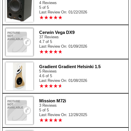
4 Reviews
5 of 5
Last Review On: 01/22/2026
★
★
★
★
★
★
★
★
★
★
Cerwin Vega DX9
37 Reviews
4.7 of 5
Last Review On: 01/09/2026
★
★
★
★
★
★
★
★
★
★
Gradient Gradient Helsinki 1.5
5 Reviews
4.6 of 5
Last Review On: 01/08/2026
★
★
★
★
★
★
★
★
★
★
Mission M72i
3 Reviews
5 of 5
Last Review On: 12/28/2025
★
★
★
★
★
★
★
★
★
★