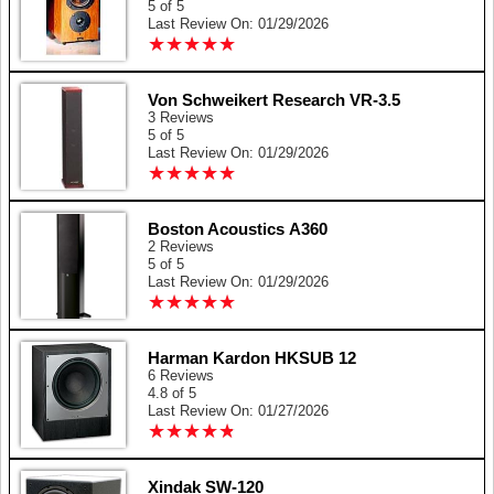
5 of 5
Last Review On: 01/29/2026
★
★
★
★
★
★
★
★
★
★
Von Schweikert Research VR-3.5
3 Reviews
5 of 5
Last Review On: 01/29/2026
★
★
★
★
★
★
★
★
★
★
Boston Acoustics A360
2 Reviews
5 of 5
Last Review On: 01/29/2026
★
★
★
★
★
★
★
★
★
★
Harman Kardon HKSUB 12
6 Reviews
4.8 of 5
Last Review On: 01/27/2026
★
★
★
★
★
★
★
★
★
★
Xindak SW-120