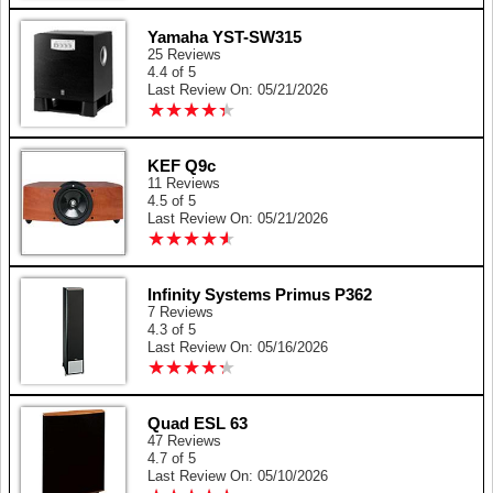
Yamaha YST-SW315
25 Reviews
4.4 of 5
Last Review On: 05/21/2026
★
★
★
★
★
★
★
★
★
★
KEF Q9c
11 Reviews
4.5 of 5
Last Review On: 05/21/2026
★
★
★
★
★
★
★
★
★
★
Infinity Systems Primus P362
7 Reviews
4.3 of 5
Last Review On: 05/16/2026
★
★
★
★
★
★
★
★
★
★
Quad ESL 63
47 Reviews
4.7 of 5
Last Review On: 05/10/2026