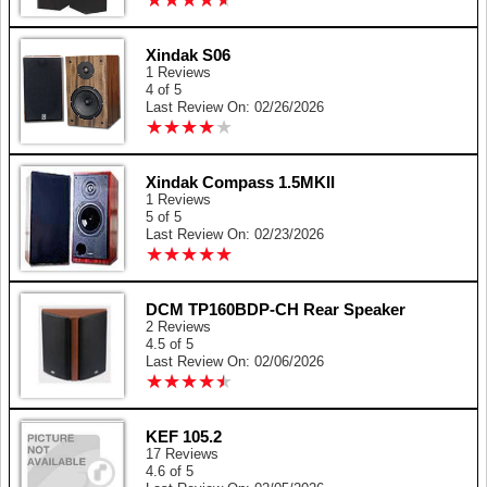
★
★
★
★
★
★
★
★
★
★
Xindak S06
1 Reviews
4 of 5
Last Review On: 02/26/2026
★
★
★
★
★
★
★
★
★
★
Xindak Compass 1.5MKII
1 Reviews
5 of 5
Last Review On: 02/23/2026
★
★
★
★
★
★
★
★
★
★
DCM TP160BDP-CH Rear Speaker
2 Reviews
4.5 of 5
Last Review On: 02/06/2026
★
★
★
★
★
★
★
★
★
★
KEF 105.2
17 Reviews
4.6 of 5