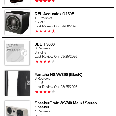
★
★
★
★
★
★
★
★
★
★
REL Acoustics Q150E
10 Reviews
4.9 of 5
Last Review On: 04/08/2026
★
★
★
★
★
★
★
★
★
★
JBL Ti3000
3 Reviews
3.7 of 5
Last Review On: 03/25/2026
★
★
★
★
★
★
★
★
★
★
Yamaha NSAW390 (BlacK)
3 Reviews
4 of 5
Last Review On: 03/25/2026
★
★
★
★
★
★
★
★
★
★
SpeakerCraft WS740 Main / Stereo
Speaker
4 Reviews
5 of 5