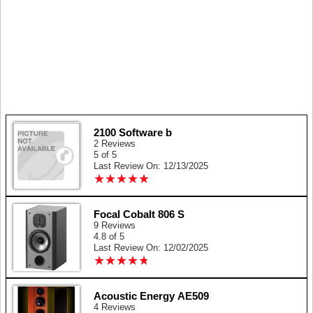
2100 Software b
2 Reviews
5 of 5
Last Review On: 12/13/2025
★
★
★
★
★
★
★
★
★
★
Focal Cobalt 806 S
9 Reviews
4.8 of 5
Last Review On: 12/02/2025
★
★
★
★
★
★
★
★
★
★
Acoustic Energy AE509
4 Reviews