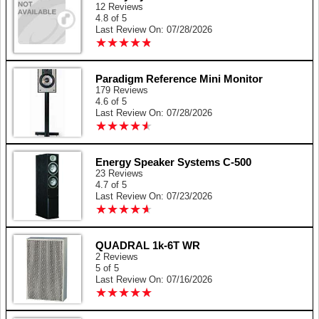
12 Reviews
4.8 of 5
Last Review On: 07/28/2026
★
★
★
★
★
★
★
★
★
★
Paradigm Reference Mini Monitor
179 Reviews
4.6 of 5
Last Review On: 07/28/2026
★
★
★
★
★
★
★
★
★
★
Energy Speaker Systems C-500
23 Reviews
4.7 of 5
Last Review On: 07/23/2026
★
★
★
★
★
★
★
★
★
★
QUADRAL 1k-6T WR
2 Reviews
5 of 5
Last Review On: 07/16/2026
★
★
★
★
★
★
★
★
★
★