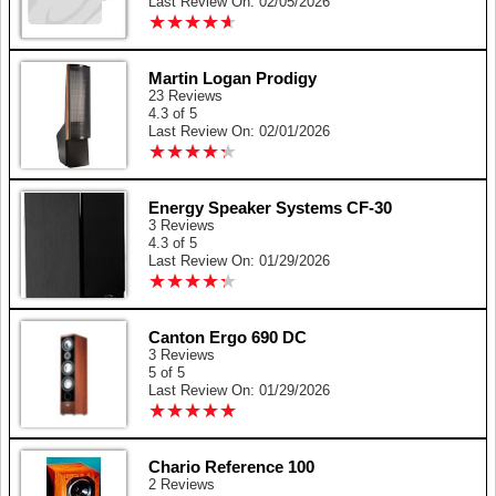
Last Review On: 02/05/2026
★
★
★
★
★
★
★
★
★
★
Martin Logan Prodigy
23 Reviews
4.3 of 5
Last Review On: 02/01/2026
★
★
★
★
★
★
★
★
★
★
Energy Speaker Systems CF-30
3 Reviews
4.3 of 5
Last Review On: 01/29/2026
★
★
★
★
★
★
★
★
★
★
Canton Ergo 690 DC
3 Reviews
5 of 5
Last Review On: 01/29/2026
★
★
★
★
★
★
★
★
★
★
Chario Reference 100
2 Reviews