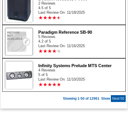
2 Reviews
4.5 of 5
Last Review On: 11/18/2025
★
★
★
★
★
★
★
★
★
★
Paradigm Reference SB-90
5 Reviews
4.2 of 5
Last Review On: 11/16/2025
★
★
★
★
★
★
★
★
★
★
Infinity Systems Prelude MTS Center
4 Reviews
5 of 5
Last Review On: 11/10/2025
★
★
★
★
★
★
★
★
★
★
Showing 1-50 of 12961
Show
Next 50