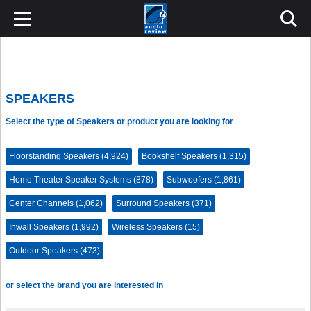
SPEAKERS
Select the type of Speakers or product you are looking for
Floorstanding Speakers (4,924)
Bookshelf Speakers (1,315)
Home Theater Speaker Systems (878)
Subwoofers (1,861)
Center Channels (1,062)
Surround Speakers (371)
Inwall Speakers (1,992)
Wireless Speakers (15)
Outdoor Speakers (473)
or select the brand you are interested in