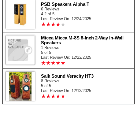
PSB Speakers Alpha T
6 Reviews
4.2 of 5
Last Review On: 12/24/2025
★
★
★
★
★
★
★
★
★
★
Micca Micca M-8S 8-Inch 2-Way In-Wall
Speakers
1 Reviews
5 of 5
Last Review On: 12/22/2025
★
★
★
★
★
★
★
★
★
★
Salk Sound Veracity HT3
8 Reviews
5 of 5
Last Review On: 12/13/2025
★
★
★
★
★
★
★
★
★
★