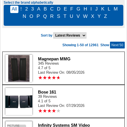
Select the brand alphabetically
All
!
2
3
A
B
C
D
E
F
G
H
I
J
K
L
M
N
O
P
Q
R
S
T
U
V
W
X
Y
Z
Sort by
Showing 1-50 of 12961
Show
Next 50
Magnepan MMG
345 Reviews
4.7 of 5
Last Review On: 08/05/2026
★
★
★
★
★
★
★
★
★
★
Bose 161
39 Reviews
4.1 of 5
Last Review On: 07/29/2026
★
★
★
★
★
★
★
★
★
★
Infinity Systems SM Video