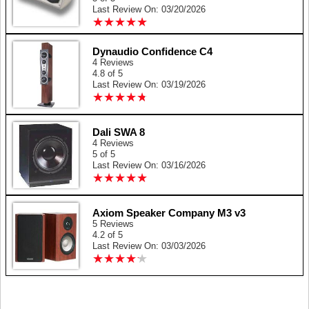
Last Review On: 03/20/2026
★
★
★
★
★
★
★
★
★
★
Dynaudio Confidence C4
4 Reviews
4.8 of 5
Last Review On: 03/19/2026
★
★
★
★
★
★
★
★
★
★
Dali SWA 8
4 Reviews
5 of 5
Last Review On: 03/16/2026
★
★
★
★
★
★
★
★
★
★
Axiom Speaker Company M3 v3
5 Reviews
4.2 of 5
Last Review On: 03/03/2026
★
★
★
★
★
★
★
★
★
★