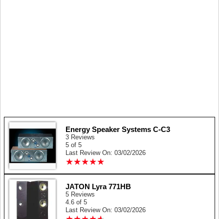
Energy Speaker Systems C-C3
3 Reviews
5 of 5
Last Review On: 03/02/2026
★
★
★
★
★
★
★
★
★
★
JATON Lyra 771HB
5 Reviews
4.6 of 5
Last Review On: 03/02/2026