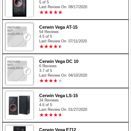
5 of 5
Last Review On: 08/17/2020
★
★
★
★
★
★
★
★
★
★
Cerwin Vega AT-15
54 Reviews
4.5 of 5
Last Review On: 07/11/2020
★
★
★
★
★
★
★
★
★
★
Cerwin Vega DC 10
6 Reviews
3.7 of 5
Last Review On: 04/10/2020
★
★
★
★
★
★
★
★
★
★
Cerwin Vega LS-15
34 Reviews
4.6 of 5
Last Review On: 01/27/2020
★
★
★
★
★
★
★
★
★
★
Cerwin Vega E712