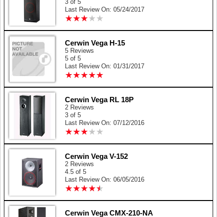
3 of 5
Last Review On: 05/24/2017
★
★
★
★
★
★
★
★
★
★
Cerwin Vega H-15
5 Reviews
5 of 5
Last Review On: 01/31/2017
★
★
★
★
★
★
★
★
★
★
Cerwin Vega RL 18P
2 Reviews
3 of 5
Last Review On: 07/12/2016
★
★
★
★
★
★
★
★
★
★
Cerwin Vega V-152
2 Reviews
4.5 of 5
Last Review On: 06/05/2016
★
★
★
★
★
★
★
★
★
★
Cerwin Vega CMX-210-NA