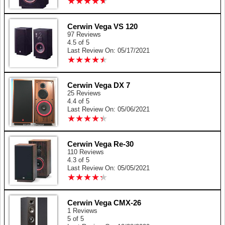
★
★
★
★
★
★
★
★
★
★
Cerwin Vega VS 120
97 Reviews
4.5 of 5
Last Review On: 05/17/2021
★
★
★
★
★
★
★
★
★
★
Cerwin Vega DX 7
25 Reviews
4.4 of 5
Last Review On: 05/06/2021
★
★
★
★
★
★
★
★
★
★
Cerwin Vega Re-30
110 Reviews
4.3 of 5
Last Review On: 05/05/2021
★
★
★
★
★
★
★
★
★
★
Cerwin Vega CMX-26
1 Reviews
5 of 5