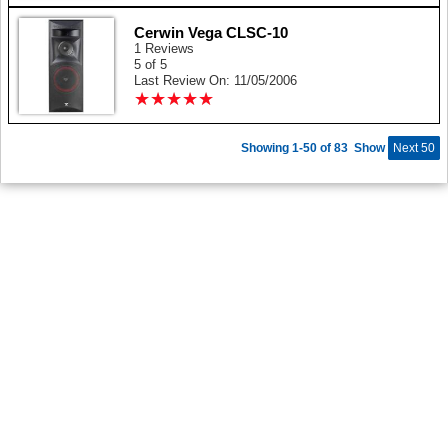
Cerwin Vega CLSC-10
1 Reviews
5 of 5
Last Review On: 11/05/2006
★
★
★
★
★
★
★
★
★
★
Showing 1-50 of 83
Show
Next 50