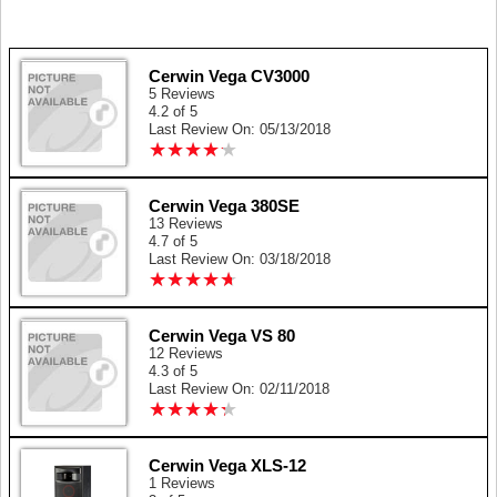
Cerwin Vega CV3000
5 Reviews
4.2 of 5
Last Review On: 05/13/2018
★
★
★
★
★
★
★
★
★
★
Cerwin Vega 380SE
13 Reviews
4.7 of 5
Last Review On: 03/18/2018
★
★
★
★
★
★
★
★
★
★
Cerwin Vega VS 80
12 Reviews
4.3 of 5
Last Review On: 02/11/2018
★
★
★
★
★
★
★
★
★
★
Cerwin Vega XLS-12
1 Reviews