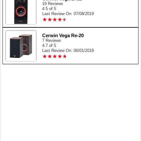
19 Reviews
4.5 of 5
Last Review On: 07/08/2019
★
★
★
★
★
★
★
★
★
★
Cerwin Vega Re-20
7 Reviews
4.7 of 5
Last Review On: 06/01/2019
★
★
★
★
★
★
★
★
★
★